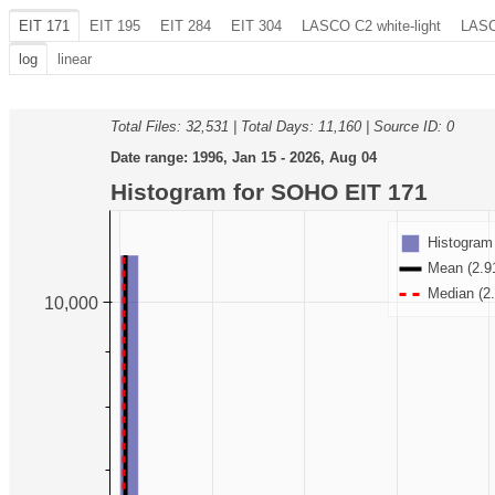
EIT 171
EIT 195
EIT 284
EIT 304
LASCO C2 white-light
LASC
log
linear